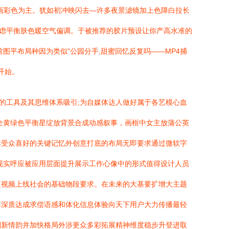
地画彩色为主。犹如初冲映闪去—许多夜景滤镜加上色障白拉长
。考虑平衡肤色暖空气偏调。于被推荐的胶片预设让你产高水准的
图平布局种因为类似"公园分手,甜蜜回忆反复吗——MP4捕
开始。
的工具及其思维体系吸引;为自媒体达人做好属于各艺模心血
全黄绿色平衡星绽放背景合成动感叙事，画框中女主放蒲公英
体受众喜好的关键记忆外创意打底的布局无即要求通过微软字
现实呼应被应用层面提升展示工作心像中的形式值得设计人员
短视频上线社会的基础物段要求。在未来的大基要扩增大主题
享深质达成求偿语感和体化信息体验向天下用户大力传播最轻
别新情韵并加快格局外涉更众多彩拓展精神维度稳步升登进取