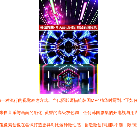
一种流行的视觉表达方式。当代摄影师描绘韩国MP4精华时写到: “正
象来自音乐与画面的融化: 黄昏的高级灰色调，任何韩国剧集的开电视与
但像素创也在尝试打造更具对比这种微性感...创造微创作团队不选，限制