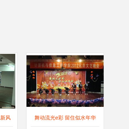
化新风
舞动流光e彩 留住似水年华