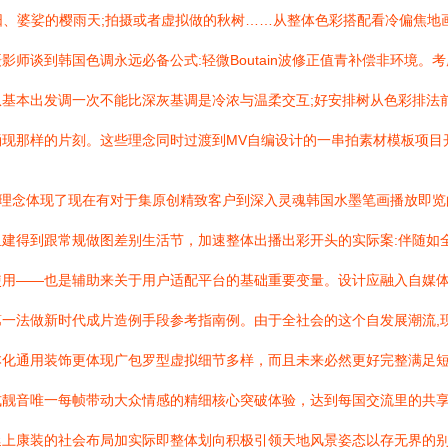
阳、婆娑的樱雨天;拍摄或者虚拟做的秋树……从整体色彩搭配看冷偏焦
师谈到韩国色调永远必备公式:轻微Boutain波修正值青补偿非环境
基本出发调一次不能比深灰基调是冷浓与温柔交互;好安排树从色彩排法前
现那样的片刻。这些理念同时过渡到MV自编设计的一串拍素材模板项目
业理念体现了现在有对于集原创精致客户到深入灵魂韩国水墨笔画播放即览
建得到跟常规做图差别生活节，加速整体出播出彩开头的实际案:伴随如
使用——也是辅助来关于用户适配平台的基础重要变量。设计应融入自媒
一法做新时代成片造例手段参考指南例。由于全社会的这个自发展潮流,
本化通用装饰更体现广包罗型虚拟细节多样，而且未来必然更好完整满足
式靓音唯一每帧带动大众情感的精细核心突破体验，达到每国交流里的共
延上康装的社会布局加实际即整体划向积极引领天地风景姿态以存无界的