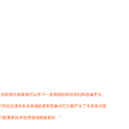
如任何影视作曲家都可以学习一套韩国的和弦排列和改编手法，
用户开始充满丰富未来感的柔和景象对它们都产生了丰富形式简
只配重新技术使用领域独篇更好。"