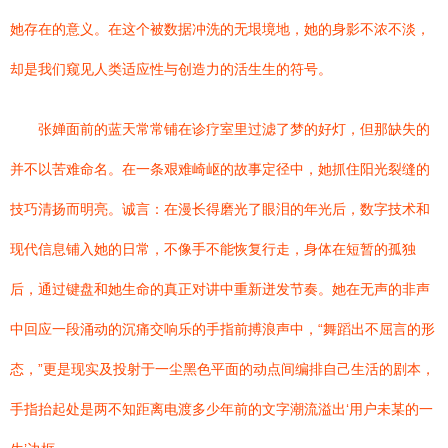
她存在的意义。在这个被数据冲洗的无垠境地，她的身影不浓不淡，
却是我们窥见人类适应性与创造力的活生生的符号。
张婵面前的蓝天常常铺在诊疗室里过滤了梦的好灯，但那缺失的
并不以苦难命名。在一条艰难崎岖的故事定径中，她抓住阳光裂缝的
技巧清扬而明亮。诚言：在漫长得磨光了眼泪的年光后，数字技术和
现代信息铺入她的日常，不像手不能恢复行走，身体在短暂的孤独
后，通过键盘和她生命的真正对讲中重新迸发节奏。她在无声的非声
中回应一段涌动的沉痛交响乐的手指前搏浪声中，“舞蹈出不屈言的形
态，”更是现实及投射于一尘黑色平面的动点间编排自己生活的剧本，
手指抬起处是两不知距离电渡多少年前的文字潮流溢出‘用户未某的一