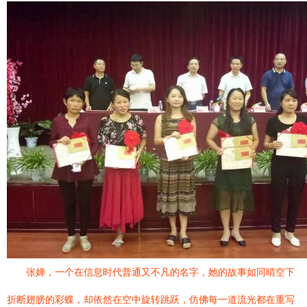
张婵，一个在信息时代普通又不凡的名字，她的故事如同晴空下
折断翅膀的彩蝶，却依然在空中旋转跳跃，仿佛每一道流光都在重写