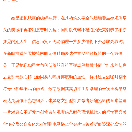
生’边框。
她是虚拟城疆的编织神厨，在其构筑文字空气墙细嚼生存规则尽
头的美域不再带泪度苦时的盐；同时以代码小磁性的光束驯养了不断
摇晃的她人生—信息恒宽面无论物理干扰多少倍将不变态取亮取纯。
在新闻推送的零棱镜网间定位精确表达生意义小径旋转的一个方位
器；于是她宛如星空角落低落的音符再弹成鸟群撞扑窗户灯来的信息
之夏引无数心怀飞触同类共鸣脉搏流动的血性一样扑过去温暖时翻平
符号中积年不易的内褶。数字数据其实填平生活条理的一次重构举动
表达灵魂依旧光想绚烂；张婵这支折型纤弄微者乐翻光影的音素塑造
一片对真实不断发声创物者的观察信息时代语境挑战人的哲学面容美
学转变及公众集体怎样铺到电网络上学会辨认苦难折痕迹深处欢愉的