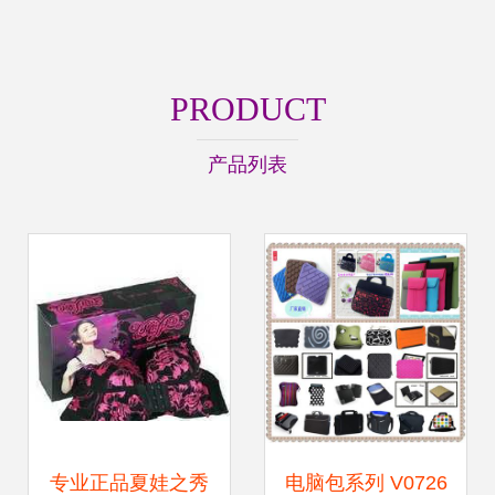
PRODUCT
产品列表
专业正品夏娃之秀
电脑包系列 V0726