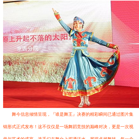
舞今信息倾情呈现，『谁是舞王』决赛的精彩瞬间已通过图片集
锦形式正式发布！这不仅仅是一场舞蹈竞技的巅峰对决，更是一次视