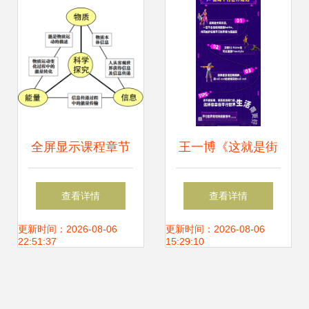
全屏显示课程章节
王一博《这就是街
探索舞今信息的数
舞5》宣传片释出
查看详情
查看详情
字化教学体验
酷炫造型引爆期
更新时间：2026-08-06
更新时间：2026-08-06
22:51:37
15:29:10
待，合集盘点引热