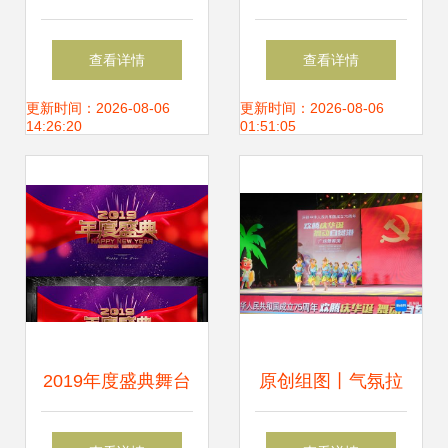
从厂家批发到二手
潜水料电脑内胆包
查看详情
查看详情
设备转让的全产业
轻薄防护，您的移
更新时间：2026-08-06
更新时间：2026-08-06
14:26:20
01:51:05
链平台
动办公优选
2019年度盛典舞台
原创组图丨气氛拉
背景PSD设计素材
满！海南15支优秀