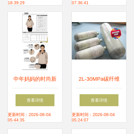
18:39:29
07:36:41
营销解析
中年妈妈的时尚新
2L-30MPa碳纤维
选择 2013秋冬新
气瓶 轻量化高压储
查看详情
查看详情
款PU皮衣外套批发
存的卓越选择
更新时间：2026-08-04
更新时间：2026-08-04
05:44:35
05:24:07
解析