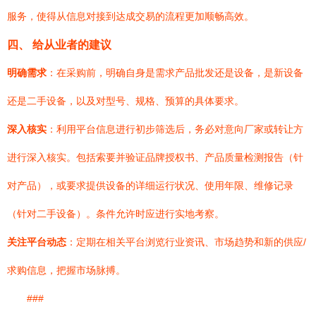
服务，使得从信息对接到达成交易的流程更加顺畅高效。
四、 给从业者的建议
明确需求
：在采购前，明确自身是需求产品批发还是设备，是新设备
还是二手设备，以及对型号、规格、预算的具体要求。
深入核实
：利用平台信息进行初步筛选后，务必对意向厂家或转让方
进行深入核实。包括索要并验证品牌授权书、产品质量检测报告（针
对产品），或要求提供设备的详细运行状况、使用年限、维修记录
（针对二手设备）。条件允许时应进行实地考察。
关注平台动态
：定期在相关平台浏览行业资讯、市场趋势和新的供应/
求购信息，把握市场脉搏。
###