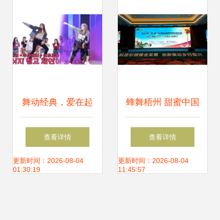
舞动经典，爱在起
蜂舞梧州 甜蜜中国
点 李彩演再现随机
——2021年中国蜂
查看详情
查看详情
舞蹈的魅力
业博览会暨全国蜂
更新时间：2026-08-04
更新时间：2026-08-04
01:30:19
11:45:57
产品市场信息交流