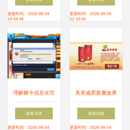
次“落沪”谜团与产
——舞今信息详解
更新时间：2026-08-04
更新时间：2026-08-04
18:44:46
22:10:04
业布局迷思
成本构成
理解舞今信息在官
美资减肥胶囊效果
方更新中的应用与
是真是假？购买前
查看详情
查看详情
挑战
必看的三大真相与
更新时间：2026-08-04
更新时间：2026-08-04