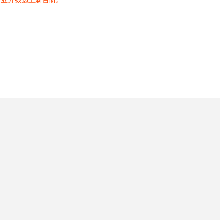
产业升级迈上新台阶。