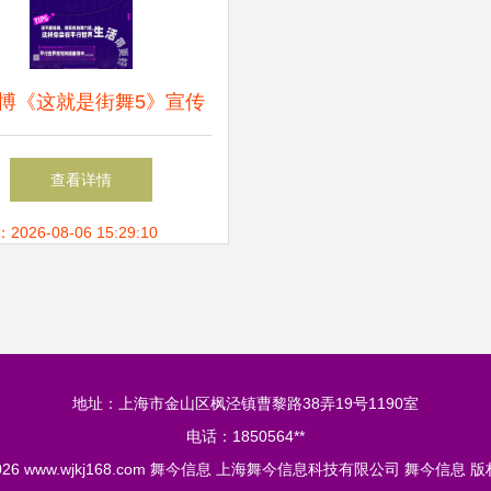
博《这就是街舞5》宣传
出 酷炫造型引爆期待，
查看详情
合集盘点引热议
26-08-06 15:29:10
地址：上海市金山区枫泾镇曹黎路38弄19号1190室
电话：1850564**
2026
www.wjkj168.com
舞今信息
上海舞今信息科技有限公司
舞今信息
版