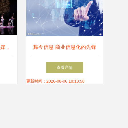
为媒，
舞今信息 商业信息化的先锋
与未来引领者
查看详情
更新时间：2026-08-06 18:13:58