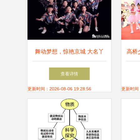
舞动梦想，惊艳京城 大名丫
高桥
丫舞蹈荣登北京卫视
赛，
查看详情
更新时间：2026-08-06 19:28:56
更新时间：20