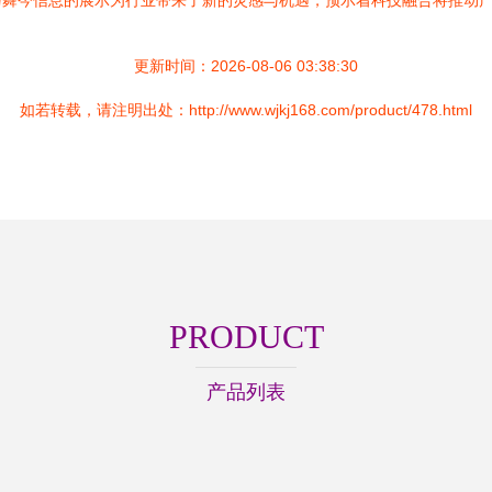
与舞今信息的展示为行业带来了新的灵感与机遇，预示着科技融合将推动
更新时间：2026-08-06 03:38:30
如若转载，请注明出处：http://www.wjkj168.com/product/478.html
PRODUCT
产品列表