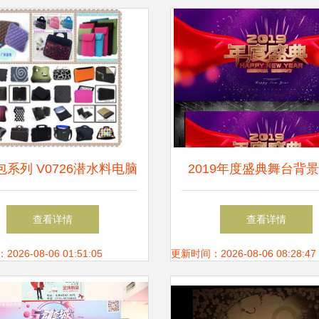
系列 V0726潜水料电脑
2019年度盛典舞台背景
包 轻薄防护，您的移动
设计素材 高清模板下
查看详情
查看详情
办公优选
美应用指南
26-08-06 01:51:05
更新时间：2026-08-06 08:28:47