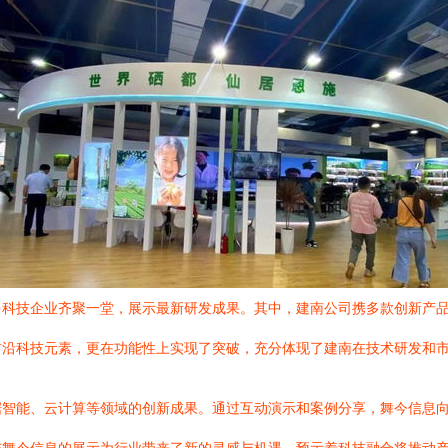
多科技企业齐聚一堂，展示最新研发成果。其中，建南公司携多款创新产
前沿科技元素，更在功能性上实现了突破，充分体现了建南在技术研发和
据智能、云计算等领域的创新成果。通过互动演示和案例分享，舞今信息