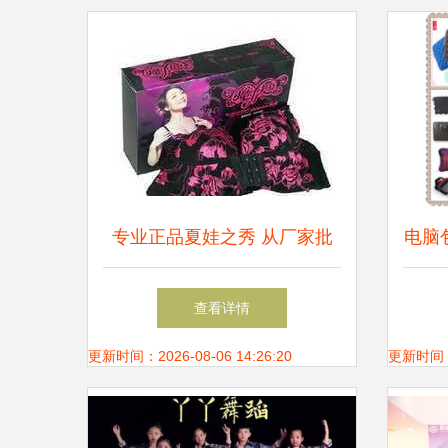
专业正品夏娃之秀 从厂家批
电脑包
发到二手设备转让的全产业链
内胆
查看详情
平台
更新时间：2026-08-06 14:26:20
更新时间：20