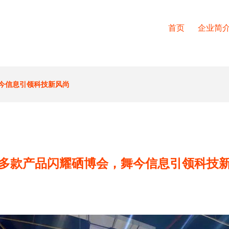
首页
企业简
今信息引领科技新风尚
多款产品闪耀硒博会，舞今信息引领科技