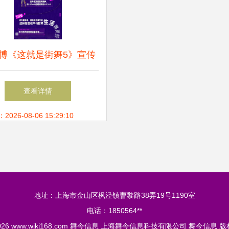
博《这就是街舞5》宣传
出 酷炫造型引爆期待，
查看详情
合集盘点引热议
26-08-06 15:29:10
地址：上海市金山区枫泾镇曹黎路38弄19号1190室
电话：1850564**
2026
www.wjkj168.com
舞今信息
上海舞今信息科技有限公司
舞今信息
版