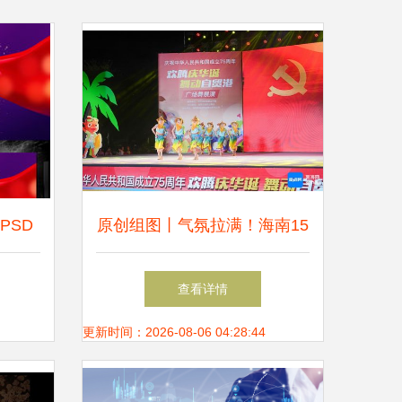
PSD
原创组图丨气氛拉满！海南15
载与舞
支优秀广场舞队伍，舞出精彩
查看详情
生活
更新时间：2026-08-06 04:28:44