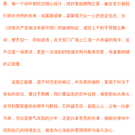
爱。每一个动作都经过精心设计，或舒展如翱翔之翼，象征党引领我
们奔向光明的未来；或紧握成拳，凝聚着万众一心的坚定信念。当
《没有共产党就没有新中国》的旋律响起，成百上千的手臂随之舞
动，整齐划一，宛如波涛，在天安门广场上汇成一片赤诚的海洋。这
不仅是一场表演，更是一次深刻的情感共鸣与集体宣誓，传递着磅礴
的正能量。
这股正能量，源于对历史的铭记，对先辈的缅怀，更源于对当下
使命的担当。通过手势舞，我们重温党的百年征程，感受那份从烽火
岁月到繁荣盛世的艰辛与辉煌。它跨越言语，直抵人心，让每一位参
与者，无论是稚气未脱的少年，还是白发苍苍的长者，都能在律动中
找到自己的情感支点，激发内心深处的爱国情怀与奋斗决心。