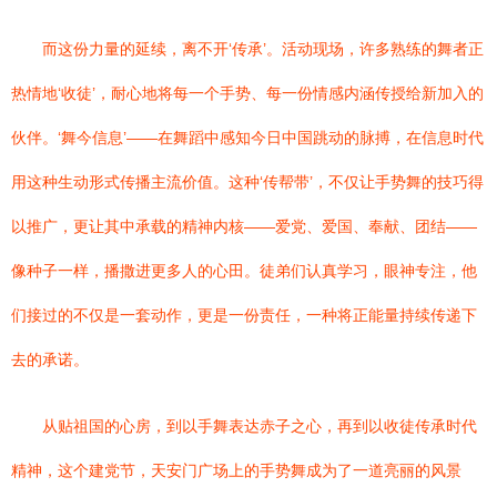
而这份力量的延续，离不开‘传承’。活动现场，许多熟练的舞者正
热情地‘收徒’，耐心地将每一个手势、每一份情感内涵传授给新加入的
伙伴。‘舞今信息’——在舞蹈中感知今日中国跳动的脉搏，在信息时代
用这种生动形式传播主流价值。这种‘传帮带’，不仅让手势舞的技巧得
以推广，更让其中承载的精神内核——爱党、爱国、奉献、团结——
像种子一样，播撒进更多人的心田。徒弟们认真学习，眼神专注，他
们接过的不仅是一套动作，更是一份责任，一种将正能量持续传递下
去的承诺。
从贴祖国的心房，到以手舞表达赤子之心，再到以收徒传承时代
精神，这个建党节，天安门广场上的手势舞成为了一道亮丽的风景