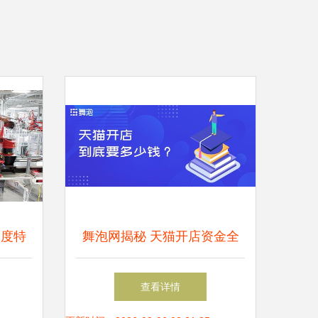
审度特
舞泡网揭秘 天猫开店资金全
产业布
景解读——舞今信息详解成本
查看详情