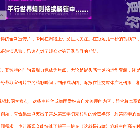
一博的全新宣传片，瞬间在网络上引发巨大关注。在短短几十秒的视频中
现得淋漓尽致，迅速点燃了观众对第五季节目的期待。
底，其独特的时尚表现力也成为焦点。无论是街头感十足的运动套装，还
纷纷截取宣传片中的精彩瞬间，制作成动图、海报在社交媒体广泛传播，
列视频和图文盘点。这些由粉丝或舞蹈爱好者自发整理的内容，通常将本季
。例如，有合集重点突出了其从第三季初亮相时的锋芒毕露，到第四季的
回顾需求，也让新观众能快速了解王一博在《这就是街舞》旅程中的高光