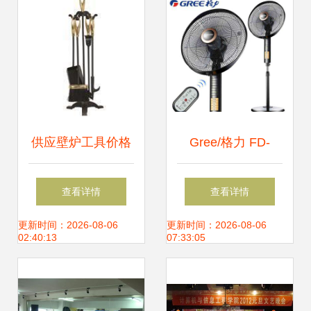
供应壁炉工具价格
Gree/格力 FD-
_供应壁炉工具厂
4008B-WG 遥控
查看详情
查看详情
家_世界工厂网产
落地扇 超薄设
更新时间：2026-08-06
更新时间：2026-08-06
02:40:13
07:33:05
品信息库