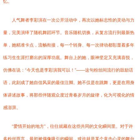
忆。
人气舞者李彩演在一次公开活动中，再次以她标志性的灵动与力
量，完美演绎了随机舞蹈环节。音乐随机切换，从复古流行到最新热
单，她精准卡点，流畅衔接，每一个转身、每一次律动都彰显着多年
练习生生涯打磨出的深厚功底。舞台上的她，眼神坚定又充满喜悦，
仿佛在说：“今天也是李彩演我可以！”——这句粉丝间流行的鼓励话
语，此刻成了她自信风采的最佳注脚。她不仅是在跳舞，更是在用身
体讲述故事，将那些伴随观众度过青春岁月的旋律，化为可视化的情
感澎湃。
“爱情开始的地方”，往往就藏在这些共同的文化瞬间里。对于许
多粉丝而言，最初被偶像吸引的瞬间，或许就是某个直击心灵的舞台