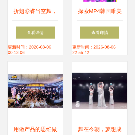
折翅彩蝶当空舞，
探索MP4韩国唯美
舞今信息——张婵
素材、图片与设计
查看详情
查看详情
的生命之舞
模板的多元融合
更新时间：2026-08-06
更新时间：2026-08-06
00:13:06
22:55:42
用做产品的思维做
舞在今朝，梦想成