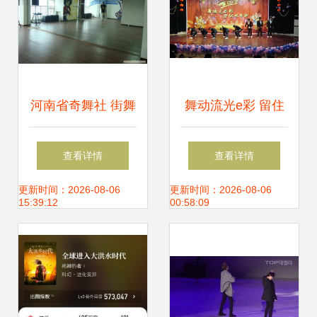
河南省奇舞社 街舞
舞动流光e彩 留住
文化新风尚与舞今
似水年华——信息
查看详情
查看详情
信息解读
学院2012元旦晚会
更新时间：2026-08-06
更新时间：2026-08-06
15:39:12
00:58:09
精彩呈现