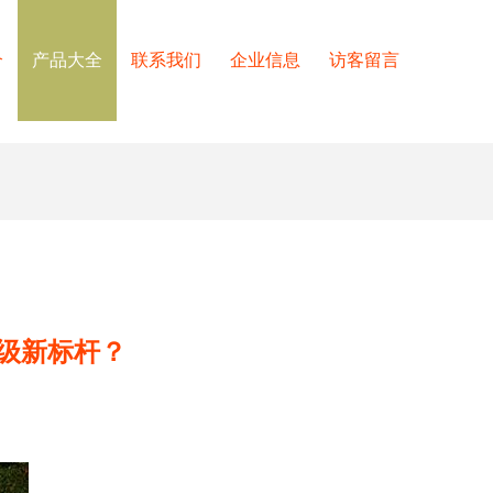
介
产品大全
联系我们
企业信息
访客留言
级新标杆？