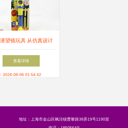
潜望镜玩具 从仿真设计
厂家直销的全方位指南
查看详情
26-08-06 01:54:42
地址：上海市金山区枫泾镇曹黎路38弄19号1190室
电话：1850564**