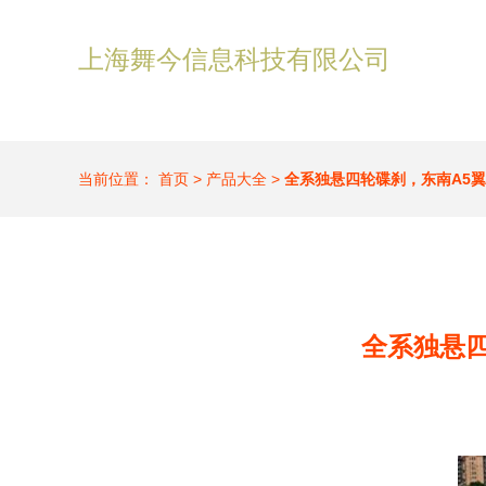
上海舞今信息科技有限公司
当前位置：
首页
>
产品大全
>
全系独悬四轮碟刹，东南A5
全系独悬