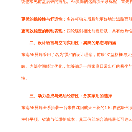
统也常见前盘后鼓的搭配。A5翼舞的这两项全系标配，首先
更优的操控性与舒适性
：多连杆独立后悬能更好地过滤路面
更高效稳定的制动表现
：四轮碟刹相比前盘后鼓，具有散热
二、设计语言与空间实用性：翼舞的形态与内涵
东南A5翼舞采用了名为“翼³”的设计理念，前脸“X”型格栅与大
畴。内部空间经过优化，能够满足一般家庭日常出行的乘坐
性。
三、动力总成与燃油经济性：务实家用的选择
东南A5翼舞全系搭载一台来自沈阳航天三菱的1.5L自然吸气
主打平顺、省油与低维护成本，其工信部综合油耗最低可达5.