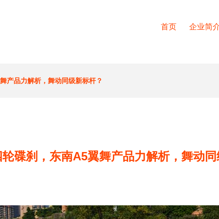
首页
企业简
翼舞产品力解析，舞动同级新标杆？
四轮碟刹，东南A5翼舞产品力解析，舞动同