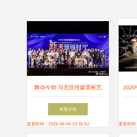
舞动今朝 与无忧传媒雷彬艺
20
共舞的非凡时刻
台设
查看详情
更新时间：2026-08-06 23:35:52
更新时间：20