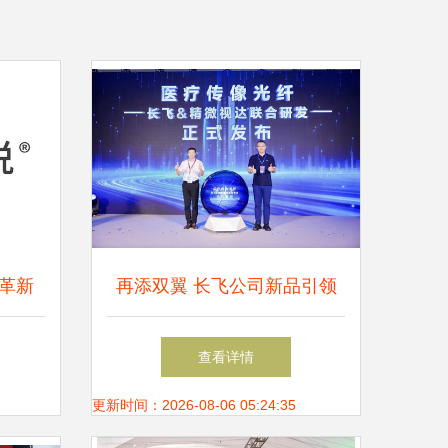
革新
再添双翼 长飞公司新品引领
舞今信
通信与医疗实现新飞跃
查看详情
更新时间：2026-08-06 05:24:35