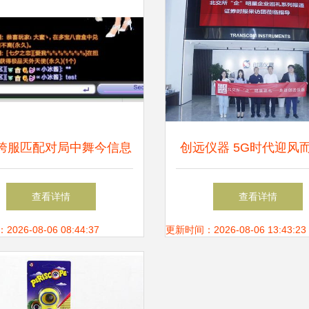
跨服匹配对局中舞今信息
创远仪器 5G时代迎风
可见的原因与解决方案
竞逐全球无线通信测试
查看详情
查看详情
26-08-06 08:44:37
更新时间：2026-08-06 13:43:23