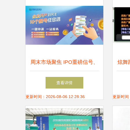
周末市场聚焦 IPO重磅信号、
炫舞
巨头动态与退市警示，十大消
不
查看详情
息解析未来一周风向
更新时间：2026-08-06 12:28:36
更新时间：20