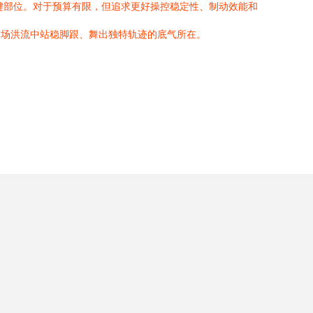
键部位。对于预算有限，但追求更好操控稳定性、制动效能和
市场洪流中站稳脚跟、舞出独特轨迹的底气所在。