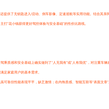
同，还提供了无钥匙进入/启动、倒车影像、定速巡航等实用功能。结合其
主打“花小钱获得更好驾控体验与安全基础”的性价比路线。
驾乘质感和安全基础上确实做到了“人无我有”或“人有我优”，对注重车
能满足家庭用户的基本需求。
虽可靠但性能表现平平，缺乏激情；在内饰质感、智能互联等“表面文章