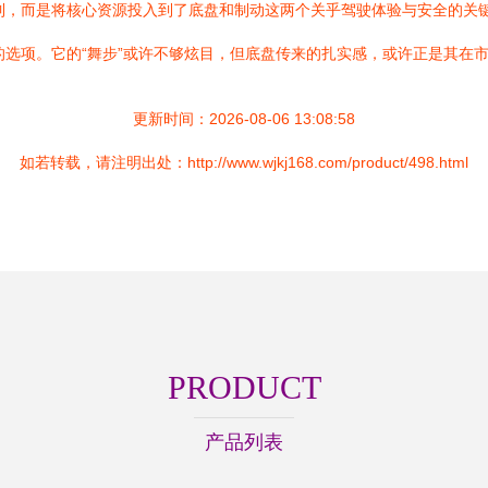
到，而是将核心资源投入到了底盘和制动这两个关乎驾驶体验与安全的关
的选项。它的“舞步”或许不够炫目，但底盘传来的扎实感，或许正是其在
更新时间：2026-08-06 13:08:58
如若转载，请注明出处：http://www.wjkj168.com/product/498.html
PRODUCT
产品列表