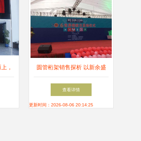
而上，
圆管桁架销售探析 以新余盛
大舞台
宇舞台桁架厂为例
查看详情
更新时间：2026-08-06 20:14:25